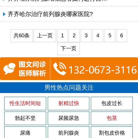
齐齐哈尔治疗前列腺炎哪家医院?
共60条
上一页
1
2
3
4
5
6
下一页
男性热点问题关注
性生活时间短
射精过快
包皮过长
勃起不坚
尿频尿急
包茎
尿痛
前列腺炎
割包皮价格