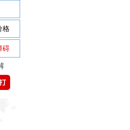
价格
障碍
解