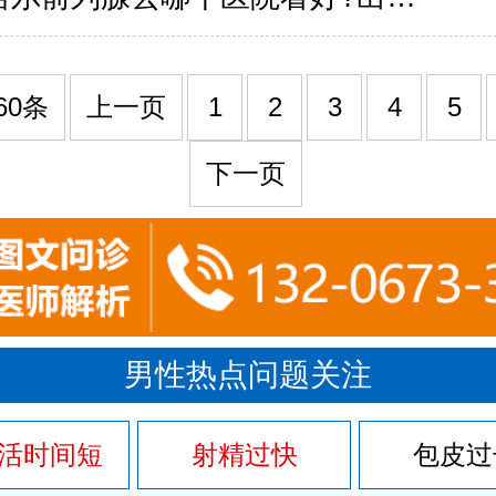
60条
上一页
1
2
3
4
5
下一页
男性热点问题关注
活时间短
射精过快
包皮过