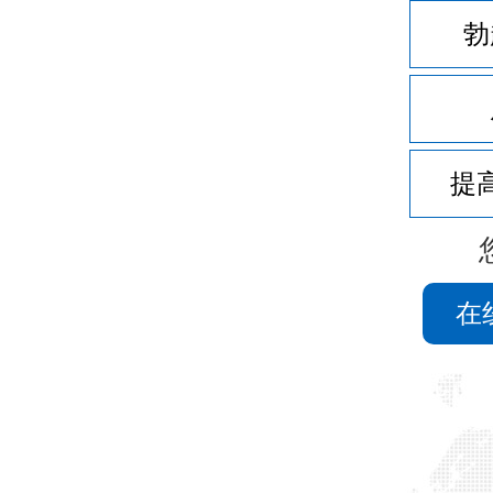
勃
提
在