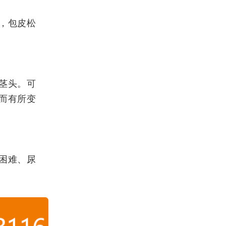
，包皮松
茎头。可
而有所变
困难、尿