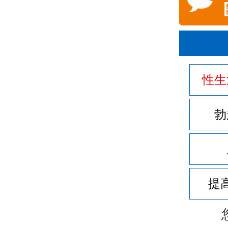
性生
勃
提