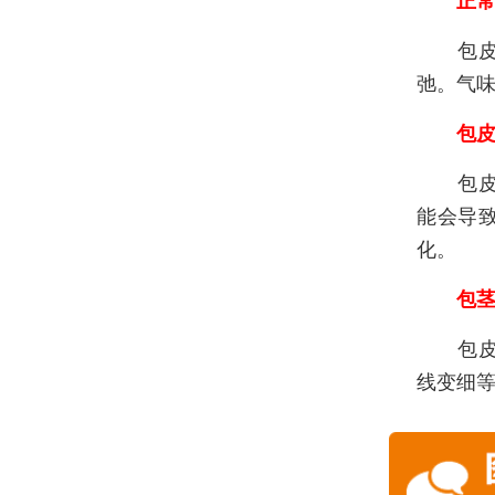
正常
包皮大
弛。气
包皮
包皮过
能会导
化。
包
包皮口
线变细