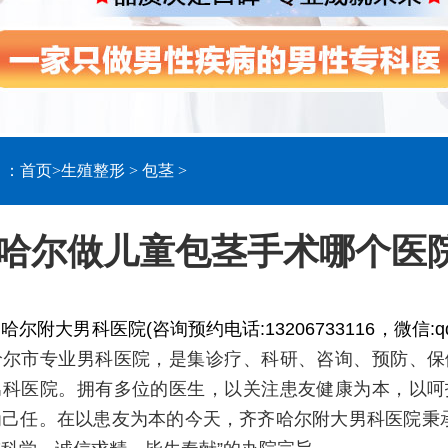
：：
首页
>
生殖整形
>
包茎
>
哈尔做儿童包茎手术哪个医
哈尔附大男科医院(咨询预约电话:13206733116，微信:qqh
哈尔市专业男科医院，是集诊疗、科研、咨询、预防、保
男科医院。拥有多位的医生，以关注患友健康为本，以呵
为己任。在以患友为本的今天，齐齐哈尔附大男科医院秉承