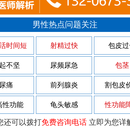
男性热点问题关注
活时间短
射精过快
包皮过
起不坚
尿频尿急
包茎
尿痛
前列腺炎
割包皮
高性功能
龟头敏感
性功能
您还可以拨打
免费咨询电话
立即为您详