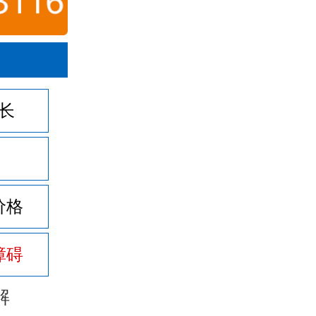
长
价格
障碍
解