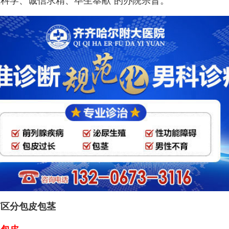
科学、诚信求精、毕生奉献”的办院宗旨。
区分包皮包茎