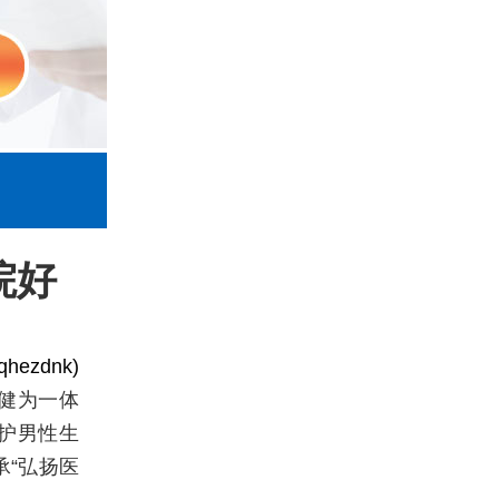
院好
ezdnk)
健为一体
护男性生
“弘扬医